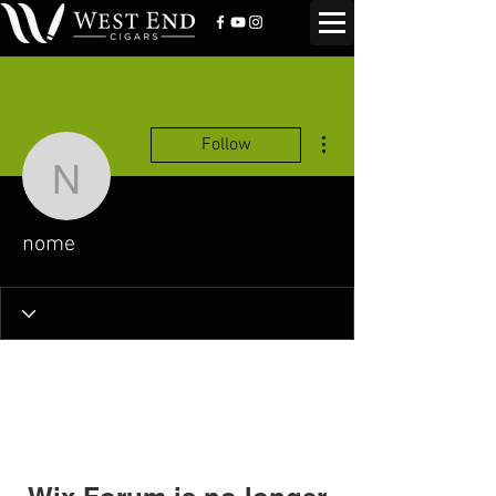
More actions
Follow
nome
nome